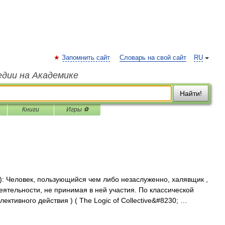
Запомнить сайт
Словарь на свой сайт
RU
едии на Академике
Найти!
Книги
Игры ⚽
r): Человек, пользующийся чем либо незаслуженно, халявщик ,
еятельности, не принимая в ней участия. По классической
ктивного действия ) ( The Logic of Collective&#8230; …