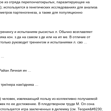
е из отряда перепончатокрылых, паразитирующее на
); используется в генетических исследованиях для анализа
метров партеногенеза, а также для популяционно
ренингу и испытаниям рысистых л. Обычно возглавляет
ка кон. з да на самом з де или на ип ме. В отличие от
е только руководит тренингом и испытаниями л. сво …
к …
айан Личная ин …
 тре/нера нае/здника …
r) человек, извлекающий пользу из коллективно получаемой
жек по ее достижению. В плодотворном труде М. Ол сона
 используется игра заключенных в дилемму (см. Теория&#8230;