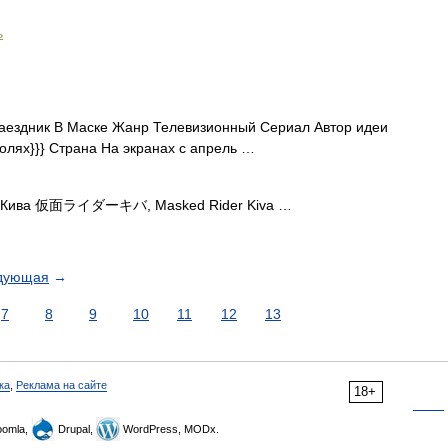
ь
ездник В Маске Жанр Телевизионный Сериал Автор идеи
олях}}} Страна На экранах с апрель …
е Кива 仮面ライダーキバ, Masked Rider Kiva …
дующая
→
7
8
9
10
11
12
13
ка
,
Реклама на сайте
18+
omla,
Drupal,
WordPress, MODx.