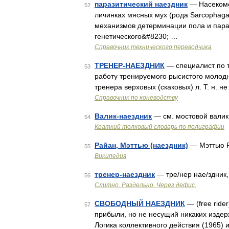
паразитический наездник
— Насекомо
52
личинках мясных мух (рода Sarcophaga
механизмов детерминации пола и пара
генетического&#8230; …
Справочник технического переводчика
ТРЕНЕР-НАЕЗДНИК
— специалист по т
53
работу тренируемого рысистого молодня
тренера верховых (скаковых) л. Т. н. н
Справочник по коневодству
Валик-наездник
— см. мостовой вали
54
Краткий толковый словарь по полиграфии
Райан, Мэттью (наездник)
— Мэттью Р
55
Википедия
тренер-наездник
— тре/нер нае/здник,
56
Слитно. Раздельно. Через дефис.
СВОБОДНЫЙ НАЕЗДНИК
— (free ride
57
прибыли, но не несущий никаких издер
Логика коллективного действия (1965)