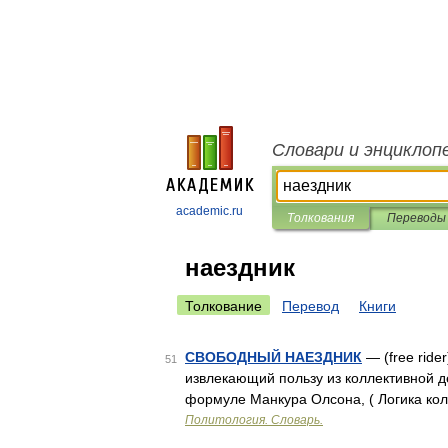
Словари и энциклоп
academic.ru
Толкования
Переводы
наездник
Толкование
Перевод
Книги
СВОБОДНЫЙ НАЕЗДНИК
— (free ride
51
извлекающий пользу из коллективной д
формуле Манкура Олсона, ( Логика колле
Политология. Словарь.