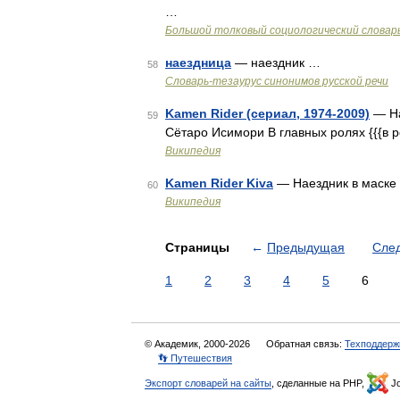
…
Большой толковый социологический словар
наездница
— наездник …
58
Словарь-тезаурус синонимов русской речи
Kamen Rider (сериал, 1974-2009)
— На
59
Сётаро Исимори В главных ролях {{{в р
Википедия
Kamen Rider Kiva
— Наездник в маск
60
Википедия
Страницы
←
Предыдущая
Сле
1
2
3
4
5
6
© Академик, 2000-2026
Обратная связь:
Техподдерж
👣 Путешествия
Экспорт словарей на сайты
, сделанные на PHP,
Jo